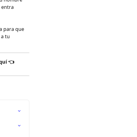
 entra 
ia para que 
a tu 
quí 👈