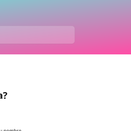
a?
 tu nombre 