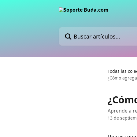
Ir al contenido principal
Buscar artículos...
Todas las cole
¿Cómo agregar
¿Cómo
Aprende a re
13 de septiem
Una vez que 