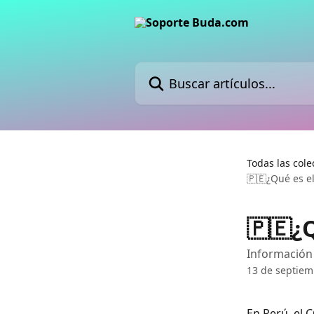
Ir al contenido principal
Buscar artículos...
Todas las cole
🇵🇪¿Qué es el
🇵🇪¿Q
Información
13 de septiem
En Perú, el 