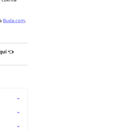
a 
Buda.com
.
quí 👈