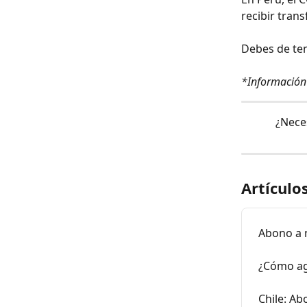
recibir tran
Debes de ten
*Información 
¿Nece
Artículo
Abono a 
¿Cómo ag
Chile: Ab