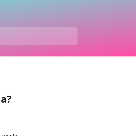
ia?
u cuenta 