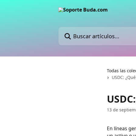
Ir al contenido principal
Buscar artículos...
Todas las cole
USDC: ¿Qué 
USDC:
13 de septiem
En líneas ge
un activo o 