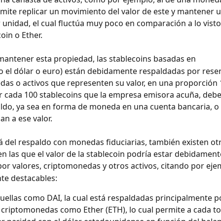
ermite replicar un movimiento del valor de este y mantener u
r unidad, el cual fluctúa muy poco en comparación a lo visto
oin o Ether.
mantener esta propiedad, las stablecoins basadas en
o el dólar o euro) están debidamente respaldadas por reser
as o activos que representen su valor, en una proporción 1
r cada 100 stablecoins que la empresa emisora acuña, debe
ldo, ya sea en forma de moneda en una cuenta bancaria, o 
an a ese valor.
á del respaldo con monedas fiduciarias, también existen ot
n las que el valor de la stablecoin podría estar debidament
or valores, criptomonedas y otros activos, citando por ej
te destacables:
uellas como DAI, la cual está respaldadas principalmente p
 criptomonedas como Ether (ETH), lo cual permite a cada t