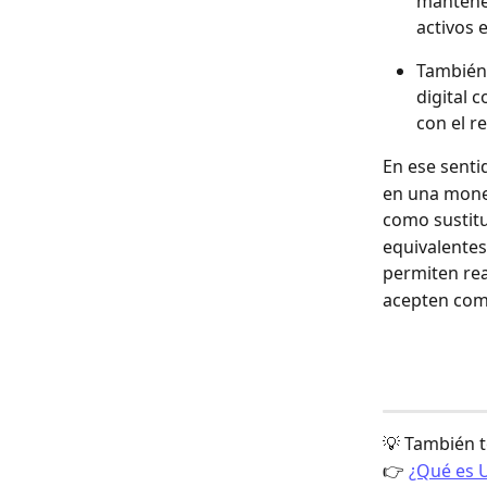
mantener
activos 
También 
digital 
con el r
En ese senti
en una mone
como sustitu
equivalentes
permiten rea
acepten com
💡 También t
👉 
¿Qué es 