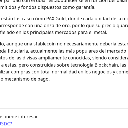
 paridad con el dólar estadounidense en función del balan
emitidos y fondos dispuestos como garantía.
están los caso cómo PAX Gold, donde cada unidad de la m
corresponde con una onza de oro, por lo que su precio guar
eflejado en los principales mercados para el metal.
do, aunque una stablecoin no necesariamente debería esta
da fiduciaria, actualmente las más populares del mercado
tos de las divisas ampliamente conocidas, siendo conside
 a estas, pero construidas sobre tecnología Blockchain, las
lizar compras con total normalidad en los negocios y come
o mecanismo de pago.
e puede interesar:
USDC?