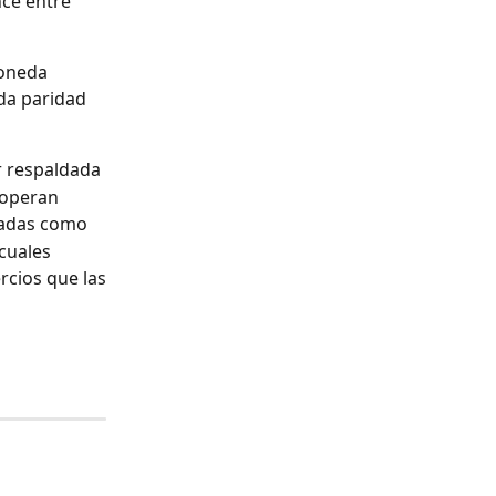
ce entre 
oneda 
da paridad 
r respaldada
 operan
radas como
 cuales
rcios que las