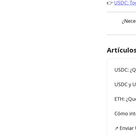
👉 
USDC: To
¿Nece
Artículo
USDC: ¿Q
USDC y U
ETH: ¿Qu
Cómo int
↗️ Enviar