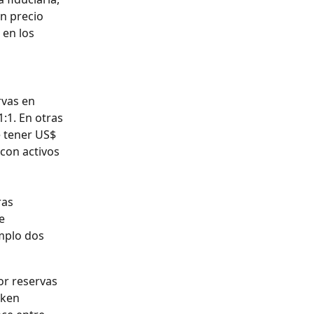
n precio 
 en los 
vas en 
:1. En otras 
 tener US$ 
con activos 
ras
e
emplo dos
or reservas 
oken 