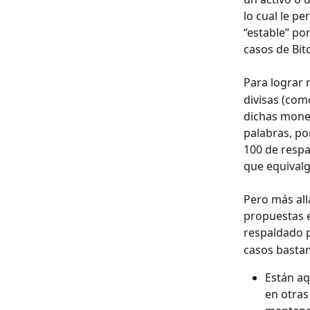
lo cual le p
“estable” po
casos de Bitc
Para lograr 
divisas (com
dichas moned
palabras, po
100 de respa
que equivalg
Pero más all
propuestas e
respaldado p
casos bastan
Están aq
en otras