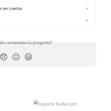
er en cuenta
do contestada tu pregunta?
😞
😐
😃