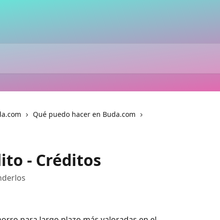
da.com
Qué puedo hacer en Buda.com
ito - Créditos
enderlos
horro para largo plazo más valoradas en el 