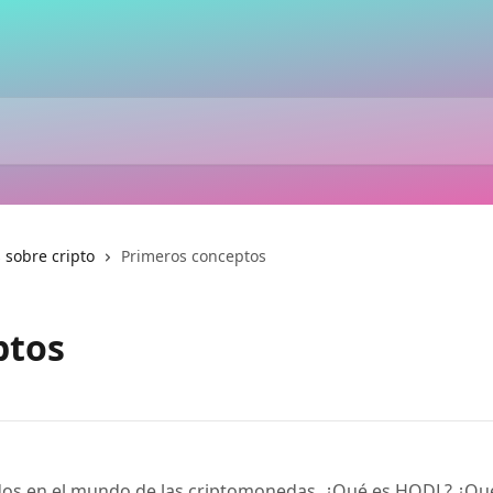
sobre cripto
Primeros conceptos
ptos
os en el mundo de las criptomonedas. ¿Qué es HODL? ¿Qu