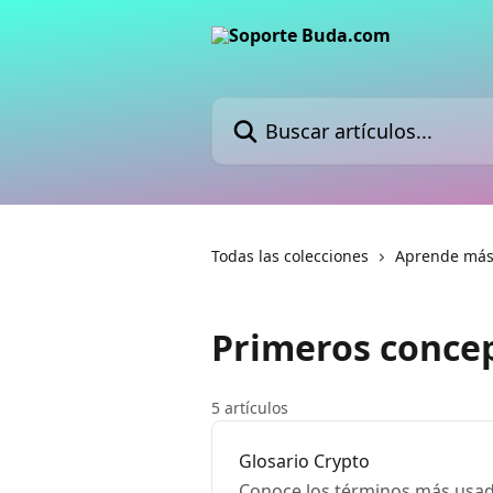
Ir al contenido principal
Buscar artículos...
Todas las colecciones
Aprende más 
Primeros conce
5 artículos
Glosario Crypto
Conoce los términos más usad